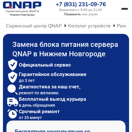
+7 (831) 231-09-76
Ежедневно с 9:00 до 21:00
Сервисный центр QNAP
в
Позвонить
мне утром
Нижнем Новгороде
Сервисный центр QNAP
Каталог устройств
Ремон
Замена блока питания сервера
QNAP в Нижнем Новгороде
Официальный сервис
Гарантийное обслуживание
до 3 лет
Диагностика за наш счет,
ремонт по желанию
Бесплатный выезд курьера
в день обращения
Срочный ремонт
от 35 минут
Бесплатная консультация со