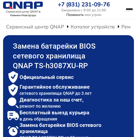
+7 (831) 231-09-76
Ежедневно с 9:00 до 21:00
Сервисный центр QNAP
в
Позвонить
мне утром
Нижнем Новгороде
Сервисный центр QNAP
Каталог устройств
Ремон
Замена батарейки BIOS
сетевого хранилища
QNAP TS-h3087XU-RP
Официальный сервис
Гарантийное обслуживание
сетевого хранилища QNAP до 3 лет
Диагностика за наш счет,
ремонт по желанию
Бесплатный выезд курьера
в день обращения
Замена батарейки BIOS сетевого
хранилища