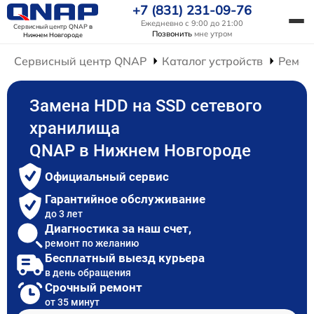
+7 (831) 231-09-76
Ежедневно с 9:00 до 21:00
Сервисный центр QNAP
в
Позвонить
мне утром
Нижнем Новгороде
Сервисный центр QNAP
Каталог устройств
Ремон
Замена HDD на SSD сетевого
хранилища
QNAP в Нижнем Новгороде
Официальный сервис
Гарантийное обслуживание
до 3 лет
Диагностика за наш счет,
ремонт по желанию
Бесплатный выезд курьера
в день обращения
Срочный ремонт
от 35 минут